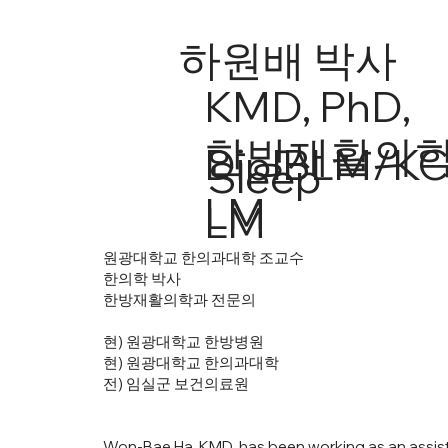
하원배 박사
KMD, PhD,
한방재활의학
DipIBLM/K
Sleep
LM
LM
원광대학교 한의과대학 조교수
한의학 박사
한방재활의학과 전문의
현) 원광대학교 한방병원
현) 원광대학교 한의과대학
전) 임실군 보건의료원
Won-Bae Ha, KMD, has been working as an assist