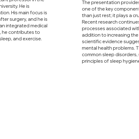
The presentation provide
ersity. He is
one of the key components 
ion. His main focus is
than just rest; it plays a 
fter surgery, and he is
Recent research continues 
 an integrated medical
processes associated with 
e, he contributes to
addition to increasing the
 sleep, and exercise.
scientific evidence sugges
mental health problems. T
common sleep disorders, 
principles of sleep hygien