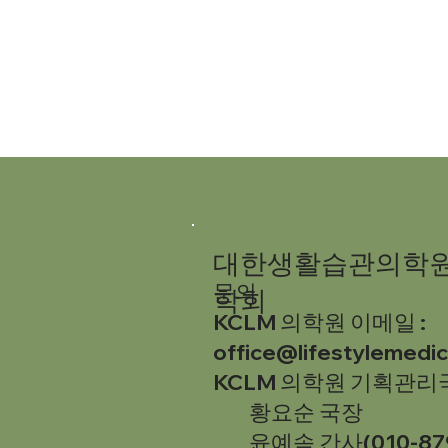
대한생활습관의학원
문의
학회
KCLM 의학원 이메일 :
office@lifestylemedi
KCLM 의학원 기획관리
황요순 국장
윤예솜 간사(010-879