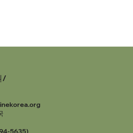
/
cinekorea.org
국
4-5635)