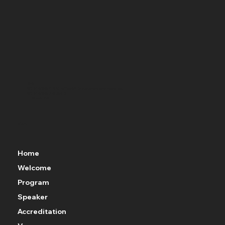
문의
KCLM 의학원 이메일 : office@lifestylemedicinekorea.org
KCLM 의학원 기획관리국
황요순 국장
윤예솜 간사(010-8794-5635)
KCLM 의학회 사무국
최정민 국장(010-3291-2354)
Menu
Home
Welcome
Program
Speaker
Accreditation