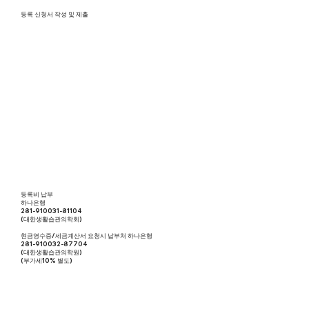
등록 신청서 작성 및 제출
등록비 납부
하나은행
281-910031-81104
(대한생활습관의학회)
현금영수증/세금계산서 요청시 납부처 하나은행
281-910032-87704
(대한생활습관의학원)
(부가세10% 별도)