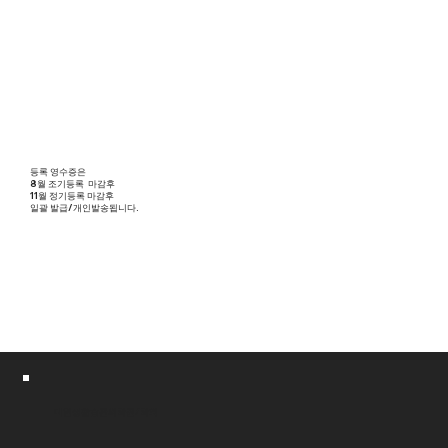
등록 영수증은
8월 조기등록 마감후
11월 정기등록 마감후
일괄 발급/개인발송됩니다.
대한생활습관의학원/학회